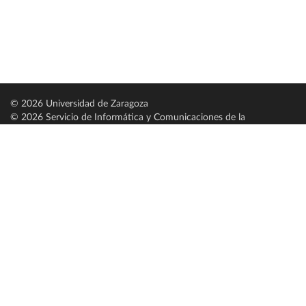
© 2026 Universidad de Zaragoza
© 2026 Servicio de Informática y Comunicaciones de la
Universidad de Zaragoza (
SICUZ
)
Universidad de Zaragoza
C/ Pedro Cerbuna, 12
ES-50009 Zaragoza
España / Spain
Tel: +34 976761000
ciu@unizar.es
Q-5018001-G
Servido por nodo: estudios