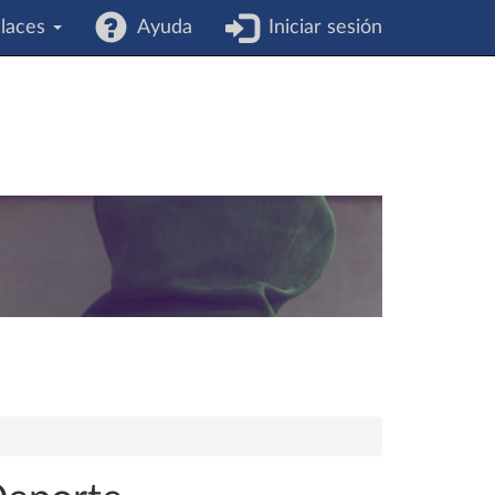
laces
Ayuda
Iniciar sesión