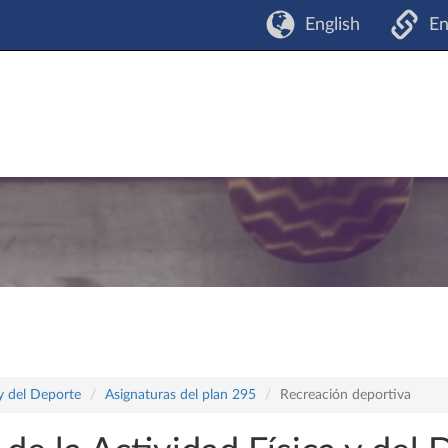
English
En
 y del Deporte
Asignaturas del plan 295
Recreación deportiva