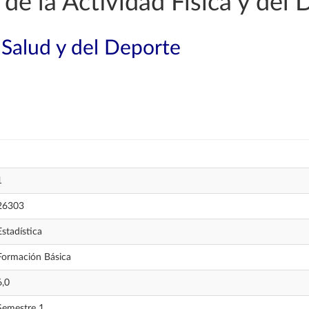
de la Actividad Física y del 
 Salud y del Deporte
1
26303
Estadística
Formación Básica
6,0
Semestre 1