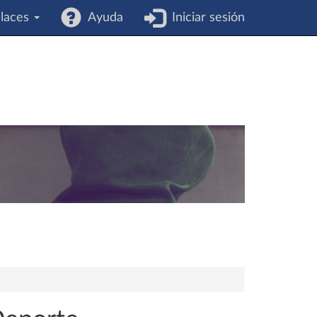
laces
Ayuda
Iniciar sesión