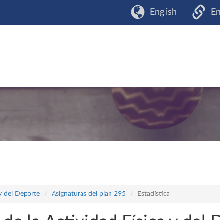
English
En
 y del Deporte
Asignaturas del plan 295
Estadística