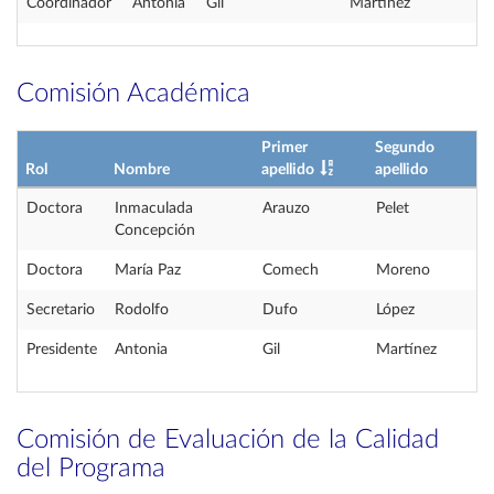
Coordinador
Antonia
Gil
Martínez
Comisión Académica
Primer
Segundo
Rol
Nombre
apellido
apellido
Doctora
Inmaculada
Arauzo
Pelet
Concepción
Doctora
María Paz
Comech
Moreno
Secretario
Rodolfo
Dufo
López
Presidente
Antonia
Gil
Martínez
Comisión de Evaluación de la Calidad
del Programa