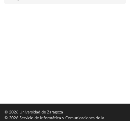
© 2026 Universidad de Zaragoza
© 2026 Servicio de Informática y Comunicaciones de la
Universidad de Zaragoza (
SICUZ
)
Universidad de Zaragoza