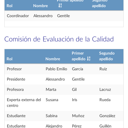
Primer apellido
Segundo
Rol
Nombre
apellido
Coordinador
Alessandro
Gentile
Comisión de Evaluación de la Calidad
Primer
Segundo
Rol
Nombre
apellido
apellido
Profesor
Pablo Emilio
García
Ruiz
Presidente
Alessandro
Gentile
Profesora
Marta
Gil
Lacruz
Experta externa del
Susana
Iris
Rueda
centro
Estudiante
Sabina
Muñoz
González
Estudiante
Alejandro
Pérez
Guillén