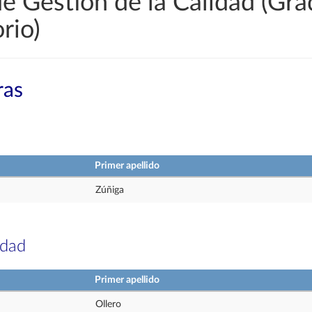
e Gestión de la Calidad (Gra
rio)
ras
Primer apellido
Zúñiga
idad
Primer apellido
Ollero