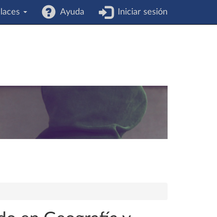
laces
Ayuda
Iniciar sesión