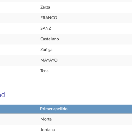
Zarza
FRANCO
SANZ
Castellano
Zúñiga
MAYAYO
Tena
ad
Primer apellido
Morte
Jordana