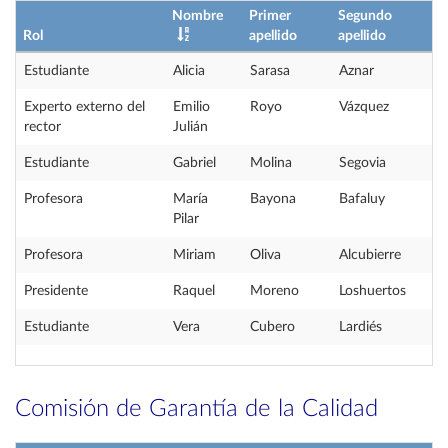
Nombre
Primer
Segundo
Rol
apellido
apellido
Estudiante
Alicia
Sarasa
Aznar
Experto externo del
Emilio
Royo
Vázquez
rector
Julián
Estudiante
Gabriel
Molina
Segovia
Profesora
María
Bayona
Bafaluy
Pilar
Profesora
Miriam
Oliva
Alcubierre
Presidente
Raquel
Moreno
Loshuertos
Estudiante
Vera
Cubero
Lardiés
Comisión de Garantía de la Calidad