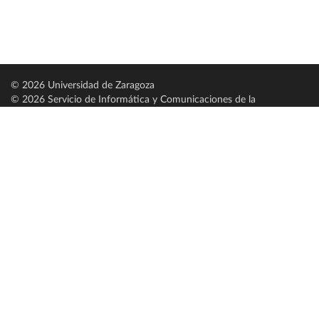
© 2026 Universidad de Zaragoza
© 2026 Servicio de Informática y Comunicaciones de la
Universidad de Zaragoza (
SICUZ
)
Universidad de Zaragoza
C/ Pedro Cerbuna, 12
ES-50009 Zaragoza
España / Spain
Tel: +34 976761000
ciu@unizar.es
Q-5018001-G
Servido por nodo: estudios
Aviso legal
|
Condiciones generales de uso
|
Política de privacidad