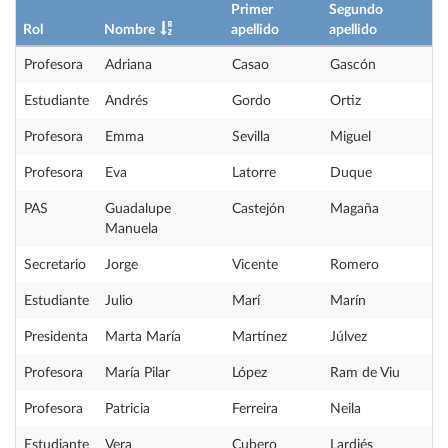
Primer
Segundo
Rol
Nombre
apellido
apellido
Profesora
Adriana
Casao
Gascón
Estudiante
Andrés
Gordo
Ortiz
Profesora
Emma
Sevilla
Miguel
Profesora
Eva
Latorre
Duque
PAS
Guadalupe
Castejón
Magaña
Manuela
Secretario
Jorge
Vicente
Romero
Estudiante
Julio
Marí
Marín
Presidenta
Marta María
Martínez
Júlvez
Profesora
María Pilar
López
Ram de Viu
Profesora
Patricia
Ferreira
Neila
Estudiante
Vera
Cubero
Lardiés