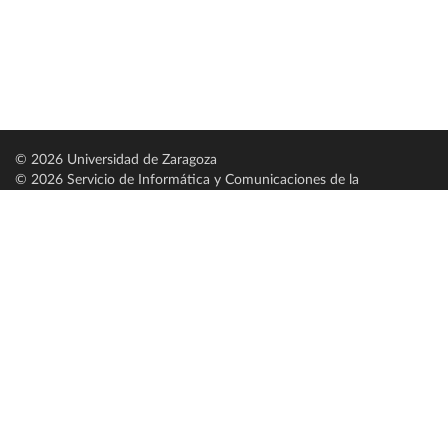
© 2026 Universidad de Zaragoza
© 2026 Servicio de Informática y Comunicaciones de la
Universidad de Zaragoza (
SICUZ
)
Universidad de Zaragoza
C/ Pedro Cerbuna, 12
ES-50009 Zaragoza
España / Spain
Tel: +34 976761000
ciu@unizar.es
Q-5018001-G
Servido por nodo: estudios