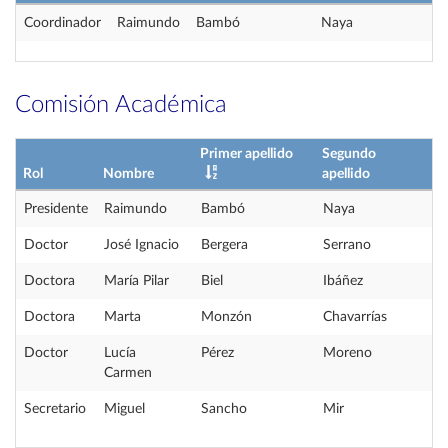
Coordinador
Raimundo
Bambó
Naya
Comisión Académica
Primer apellido
Segundo
Rol
Nombre
apellido
Presidente
Raimundo
Bambó
Naya
Doctor
José Ignacio
Bergera
Serrano
Doctora
María Pilar
Biel
Ibáñez
Doctora
Marta
Monzón
Chavarrías
Doctor
Lucía
Pérez
Moreno
Carmen
Secretario
Miguel
Sancho
Mir