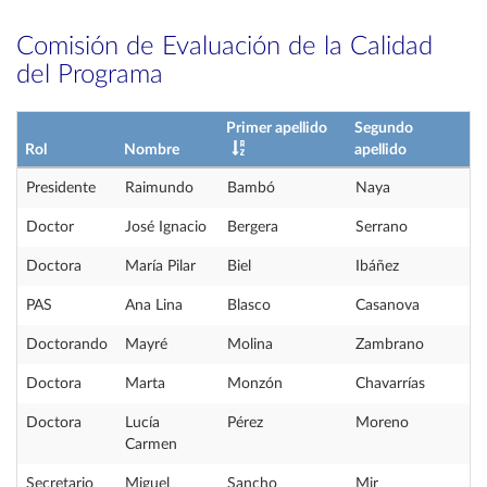
Comisión de Evaluación de la Calidad
del Programa
Primer apellido
Segundo
Rol
Nombre
apellido
Presidente
Raimundo
Bambó
Naya
Doctor
José Ignacio
Bergera
Serrano
Doctora
María Pilar
Biel
Ibáñez
PAS
Ana Lina
Blasco
Casanova
Doctorando
Mayré
Molina
Zambrano
Doctora
Marta
Monzón
Chavarrías
Doctora
Lucía
Pérez
Moreno
Carmen
Secretario
Miguel
Sancho
Mir