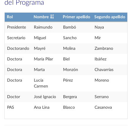
del Programa
Rol
Nombre
Primer apellido
Segundo apellido
Presidente
Raimundo
Bambó
Naya
Secretario
Miguel
Sancho
Mir
Doctorando
Mayré
Molina
Zambrano
Doctora
María Pilar
Biel
Ibáñez
Doctora
Marta
Monzón
Chavarrías
Doctora
Lucía
Pérez
Moreno
Carmen
Doctor
José Ignacio
Bergera
Serrano
PAS
Ana Lina
Blasco
Casanova