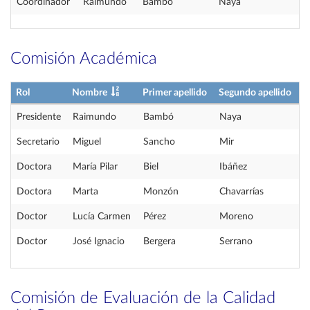
Coordinador
Raimundo
Bambó
Naya
Comisión Académica
Rol
Nombre
Primer apellido
Segundo apellido
Presidente
Raimundo
Bambó
Naya
Secretario
Miguel
Sancho
Mir
Doctora
María Pilar
Biel
Ibáñez
Doctora
Marta
Monzón
Chavarrías
Doctor
Lucía Carmen
Pérez
Moreno
Doctor
José Ignacio
Bergera
Serrano
Comisión de Evaluación de la Calidad