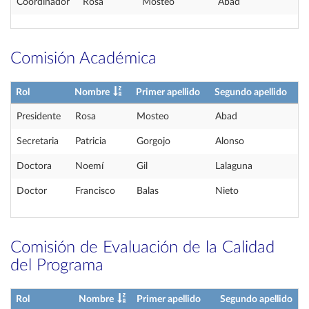
Coordinador
Rosa
Mosteo
Abad
Comisión Académica
Rol
Nombre
Primer apellido
Segundo apellido
Presidente
Rosa
Mosteo
Abad
Secretaria
Patricia
Gorgojo
Alonso
Doctora
Noemí
Gil
Lalaguna
Doctor
Francisco
Balas
Nieto
Comisión de Evaluación de la Calidad
del Programa
Rol
Nombre
Primer apellido
Segundo apellido