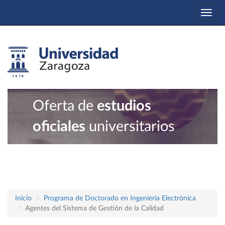
Togg
navi
Oferta de
estudios
oficiales
universitarios
Inicio
Programa de Doctorado en Ingeniería Electrónica
Agentes del Sistema de Gestión de la Calidad