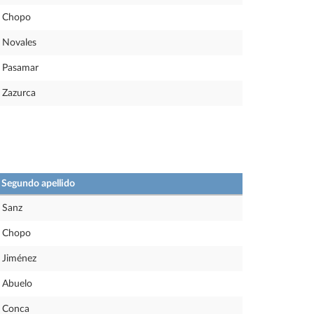
Chopo
Novales
Pasamar
Zazurca
Segundo apellido
Sanz
Chopo
Jiménez
Abuelo
Conca