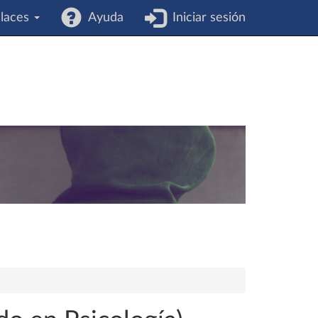
laces
Ayuda
Iniciar sesión