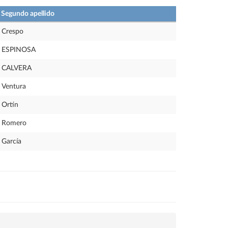
Segundo apellido
Crespo
ESPINOSA
CALVERA
Ventura
Ortín
Romero
García