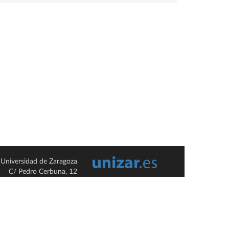
Universidad de Zaragoza
C/ Pedro Cerbuna, 12
ES-50009 Zaragoza
España / Spain
Tel: +34 976761000
ciu@unizar.es
Q-5018001-G