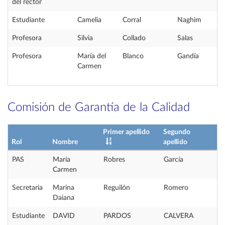
del rector
Estudiante
Camelia
Corral
Naghim
Profesora
Silvia
Collado
Salas
Profesora
María del
Blanco
Gandía
Carmen
Comisión de Garantía de la Calidad
Primer apellido
Segundo
Rol
Nombre
apellido
PAS
María
Robres
García
Carmen
Secretaria
Marina
Reguilón
Romero
Daiana
Estudiante
DAVID
PARDOS
CALVERA