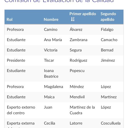
Comisión de Evaluación de la Calidad
Primer apellido
Segundo
Rol
Nombre
apellido
Profesora
Camino
Álvarez
Fidalgo
Estudiante
Ana María
Zambrana
Camacho
Estudiante
Victoria
Segura
Bernad
Presidente
Tíscar
Rodríguez
Jiménez
Estudiante
Ioana
Popescu
Beatrice
Profesora
Magdalena
Méndez
López
Estudiante
Maica
Mendívil
Martínez
Experto externo
Juan
Martínez de la
López
del centro
Cuadra
Experta externa
Cecilia
Latorre
Cosculluela