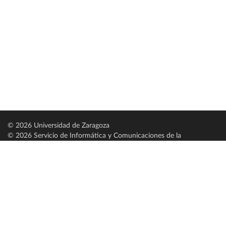
© 2026 Universidad de Zaragoza
© 2026 Servicio de Informática y Comunicaciones de la
Universidad de Zaragoza (
SICUZ
)
Universidad de Zaragoza
C/ Pedro Cerbuna, 12
ES-50009 Zaragoza
España / Spain
Tel: +34 976761000
ciu@unizar.es
Q-5018001-G