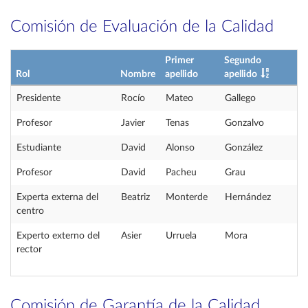
Comisión de Evaluación de la Calidad
Primer
Segundo
Rol
Nombre
apellido
apellido
Presidente
Rocío
Mateo
Gallego
Profesor
Javier
Tenas
Gonzalvo
Estudiante
David
Alonso
González
Profesor
David
Pacheu
Grau
Experta externa del
Beatriz
Monterde
Hernández
centro
Experto externo del
Asier
Urruela
Mora
rector
Comisión de Garantía de la Calidad