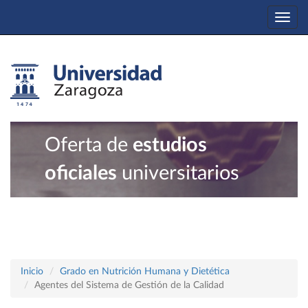
Togg
navi
Oferta de
estudios
oficiales
universitarios
Inicio
Grado en Nutrición Humana y Dietética
Agentes del Sistema de Gestión de la Calidad