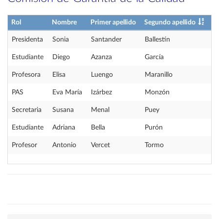
Rol
Nombre
Primer apellido
Segundo apellido
Presidenta
Sonia
Santander
Ballestín
Estudiante
Diego
Azanza
García
Profesora
Elisa
Luengo
Maranillo
PAS
Eva María
Izárbez
Monzón
Secretaria
Susana
Menal
Puey
Estudiante
Adriana
Bella
Purón
Profesor
Antonio
Vercet
Tormo