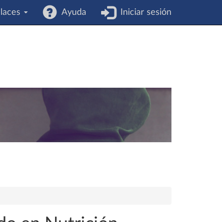
laces
Ayuda
Iniciar sesión