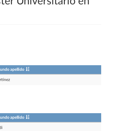
ter Universitario en
undo apellido
tínez
undo apellido
di