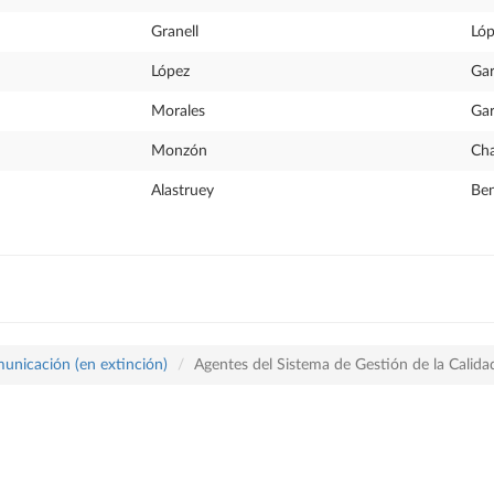
Granell
Lóp
López
Gar
Morales
Gar
Monzón
Cha
Alastruey
Be
municación (en extinción)
Agentes del Sistema de Gestión de la Calida