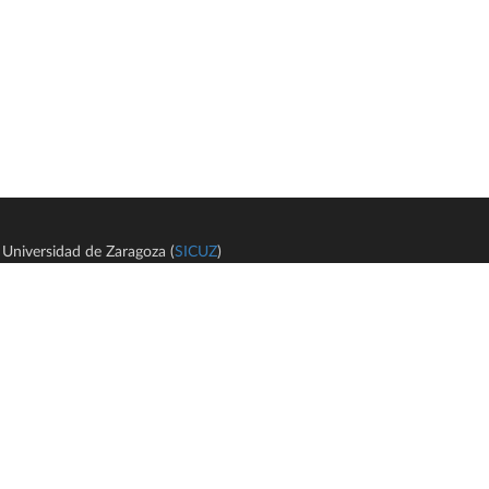
Universidad de Zaragoza (
SICUZ
)
Avi