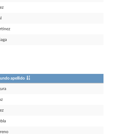
ez
l
tínez
iaga
undo apellido
ura
nz
ez
bla
reno