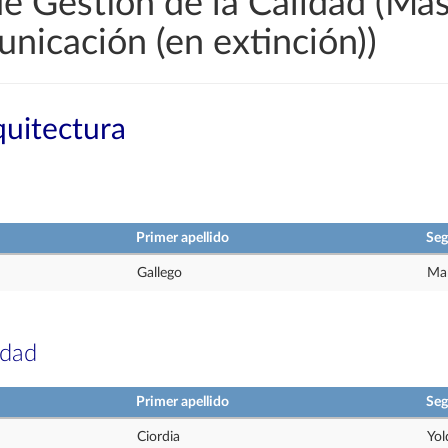
e Gestión de la Calidad (Más
nicación (en extinción))
quitectura
Primer apellido
Seg
Gallego
Mar
idad
Primer apellido
Seg
Ciordia
Yol