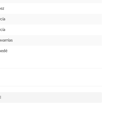
ez
cía
cía
varrías
nedé
d