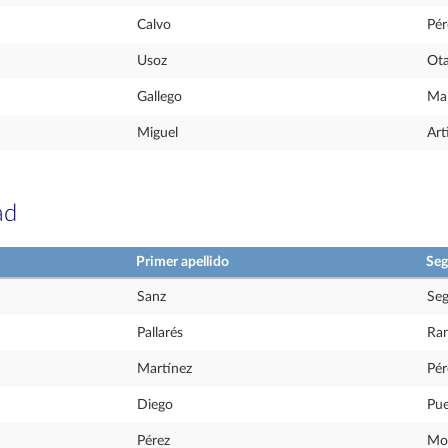
Calvo
Pér
Usoz
Ota
Gallego
Mar
Miguel
Art
ad
Primer apellido
Seg
Sanz
Seg
Pallarés
Ra
Martínez
Pér
Diego
Pue
Pérez
Mo