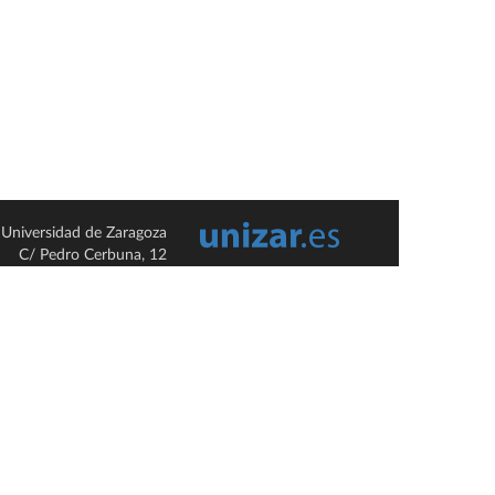
Universidad de Zaragoza
C/ Pedro Cerbuna, 12
ES-50009 Zaragoza
España / Spain
Tel: +34 976761000
ciu@unizar.es
Q-5018001-G
so legal
|
Condiciones generales de uso
|
Política de privacidad