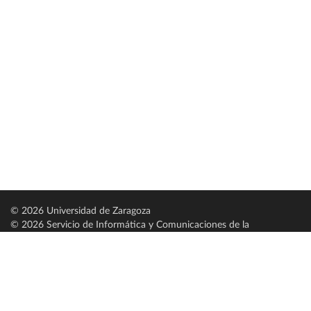
© 2026 Universidad de Zaragoza
© 2026 Servicio de Informática y Comunicaciones de la
Universidad de Zaragoza (
SICUZ
)
Universidad de Zaragoza
C/ Pedro Cerbuna, 12
ES-50009 Zaragoza
España / Spain
Tel: +34 976761000