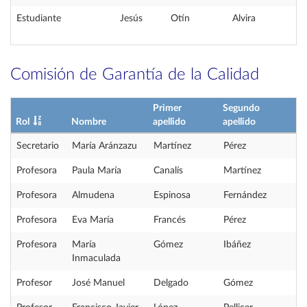
Estudiante
Jesús
Otín
Alvira
Comisión de Garantía de la Calidad
Primer
Segundo
Rol
Nombre
apellido
apellido
Secretario
María Aránzazu
Martínez
Pérez
Profesora
Paula María
Canalís
Martínez
Profesora
Almudena
Espinosa
Fernández
Profesora
Eva María
Francés
Pérez
Profesora
María
Gómez
Ibáñez
Inmaculada
Profesor
José Manuel
Delgado
Gómez