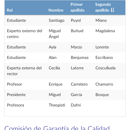
Primer
Segundo
Rol
Nombre
apellido
apellido
Estudiante
Santiago
Puyol
Miano
Experto externo del
Miguel
Buñuel
Magdalena
centro
Ángel
Estudiante
Ayla
Marzo
Lorente
Estudiante
Alan
Benjumea
Escribano
Experta externa del
Cecilia
Latorre
Cosculluela
rector
Profesor
Enrique
Carretero
Chamarro
Presidente
Miguel
García
Bosque
Profesora
Theopisti
Dafni
Comisión de Garantía de la Calidad