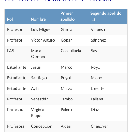
Primer
Segundo apellido
Rol
Nombre
apellido
Profesor
Luis Miguel
García
Vinuesa
Profesor
Víctor Arturo
Gopar
Sánchez
PAS
María
Cosculluela
Sas
Carmen
Estudiante
Jesús
Marco
Royo
Estudiante
Santiago
Puyol
Miano
Estudiante
Ayla
Marzo
Lorente
Profesor
Sebastián
Jarabo
Lallana
Profesora
Virginia
Palero
Díaz
Raquel
Profesora
Concepción
Aldea
Chagoyen