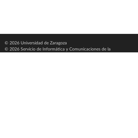
© 2026 Universidad de Zaragoza
© 2026 Servicio de Informática y Comunicaciones de la
Universidad de Zaragoza (
SICUZ
)
Universidad de Zaragoza
C/ Pedro Cerbuna, 12
ES-50009 Zaragoza
España / Spain
Tel: +34 976761000
ciu@unizar.es
Q-5018001-G
Servido por nodo: estudios