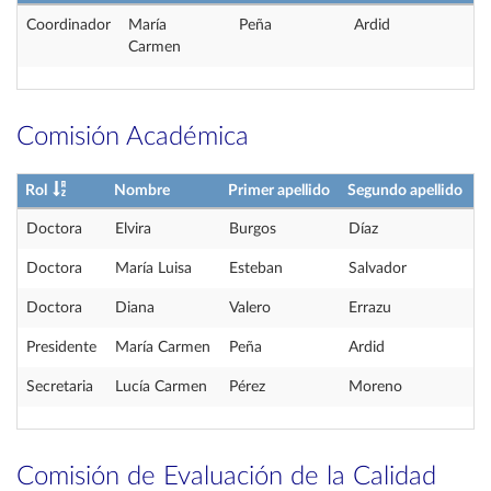
Coordinador
María
Peña
Ardid
Carmen
Comisión Académica
Rol
Nombre
Primer apellido
Segundo apellido
Doctora
Elvira
Burgos
Díaz
Doctora
María Luisa
Esteban
Salvador
Doctora
Diana
Valero
Errazu
Presidente
María Carmen
Peña
Ardid
Secretaria
Lucía Carmen
Pérez
Moreno
Comisión de Evaluación de la Calidad