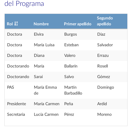
del Programa
Segundo
Rol
Nombre
Primer apellido
apellido
Doctora
Elvira
Burgos
Díaz
Doctora
María Luisa
Esteban
Salvador
Doctora
Diana
Valero
Errazu
Doctorando
María
Ballarín
Rosell
Doctorando
Sarai
Salvo
Gómez
PAS
María Emma
Martín
Domingo
de
Barbadillo
Presidente
María Carmen
Peña
Ardid
Secretaria
Lucía Carmen
Pérez
Moreno