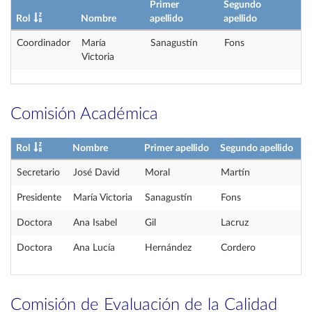
Primer
Segundo
Rol
Nombre
apellido
apellido
Coordinador
María
Sanagustín
Fons
Victoria
Comisión Académica
Rol
Nombre
Primer apellido
Segundo apellido
Secretario
José David
Moral
Martín
Presidente
María Victoria
Sanagustín
Fons
Doctora
Ana Isabel
Gil
Lacruz
Doctora
Ana Lucía
Hernández
Cordero
Comisión de Evaluación de la Calidad