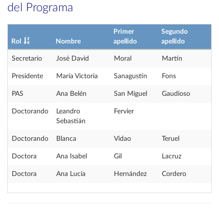
del Programa
Primer
Segundo
Rol
Nombre
apellido
apellido
Secretario
José David
Moral
Martín
Presidente
María Victoria
Sanagustín
Fons
PAS
Ana Belén
San Miguel
Gaudioso
Doctorando
Leandro
Fervier
Sebastián
Doctorando
Blanca
Vidao
Teruel
Doctora
Ana Isabel
Gil
Lacruz
Doctora
Ana Lucía
Hernández
Cordero