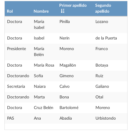
Primer apellido
Segundo
Rol
Nombre
apellido
Doctora
Maria
Pinilla
Lozano
Isabel
Doctora
Isabel
Nerín
de la Puerta
Presidente
María
Moreno
Franco
Belén
Doctora
María Rosa
Magallón
Botaya
Doctorando
Sofía
Gimeno
Ruiz
Secretaria
Naiara
Calvo
Galiano
Doctorando
Marta
Bona
Otal
Doctora
Cruz Belén
Bartolomé
Moreno
PAS
Ana
Abadía
Urbistondo