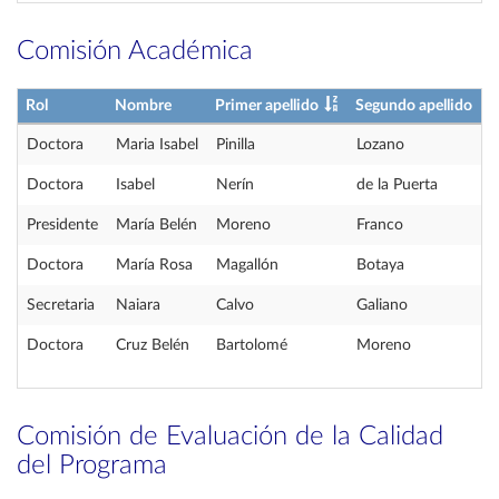
Comisión Académica
Rol
Nombre
Primer apellido
Segundo apellido
Doctora
Maria Isabel
Pinilla
Lozano
Doctora
Isabel
Nerín
de la Puerta
Presidente
María Belén
Moreno
Franco
Doctora
María Rosa
Magallón
Botaya
Secretaria
Naiara
Calvo
Galiano
Doctora
Cruz Belén
Bartolomé
Moreno
Comisión de Evaluación de la Calidad
del Programa