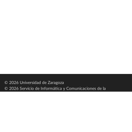
© 2026 Universidad de Zaragoza
© 2026 Servicio de Informática y Comunicaciones de la
Universidad de Zaragoza (
SICUZ
)
Universidad de Zaragoza
C/ Pedro Cerbuna, 12
ES-50009 Zaragoza
España / Spain
Tel: +34 976761000
ciu@unizar.es