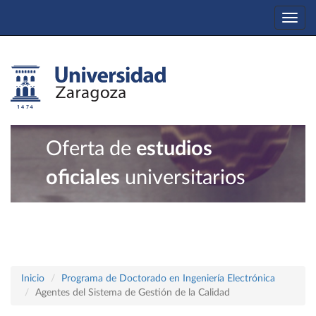
Togg
navi
Oferta de
estudios
oficiales
universitarios
Inicio
Programa de Doctorado en Ingeniería Electrónica
Agentes del Sistema de Gestión de la Calidad