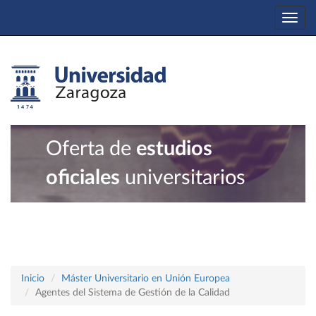
Togg
navi
Oferta de
estudios
oficiales
universitarios
Inicio
Máster Universitario en Unión Europea
Agentes del Sistema de Gestión de la Calidad