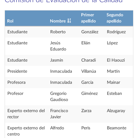
Comisión de Evaluación de la Calidad
Primer
Segundo
Rol
Nombre
apellido
apellido
Estudiante
Roberto
González
Rodríguez
Estudiante
Jesús
Elián
López
Eduardo
Estudiante
Jasmín
Charadi
El Haouzi
Presidente
Inmaculada
Villanúa
Martín
Profesora
Inmaculada
García
Mainar
Profesor
Gregorio
Giménez
Esteban
Gaudioso
Experto externo del
Francisco
Zarza
Alzugaray
rector
Javier
Experto externo del
Alfredo
Peris
Beamonte
centro