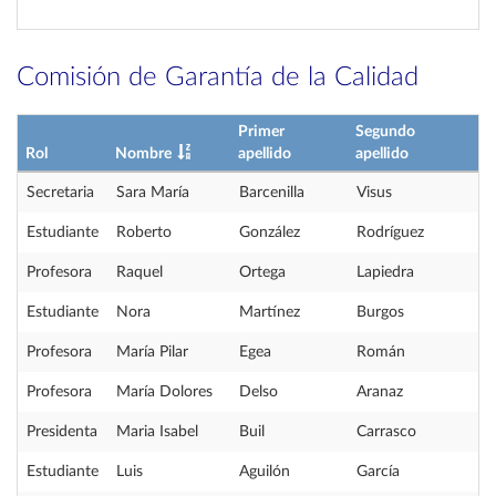
Comisión de Garantía de la Calidad
Primer
Segundo
Rol
Nombre
apellido
apellido
Secretaria
Sara María
Barcenilla
Visus
Estudiante
Roberto
González
Rodríguez
Profesora
Raquel
Ortega
Lapiedra
Estudiante
Nora
Martínez
Burgos
Profesora
María Pilar
Egea
Román
Profesora
María Dolores
Delso
Aranaz
Presidenta
Maria Isabel
Buil
Carrasco
Estudiante
Luis
Aguilón
García