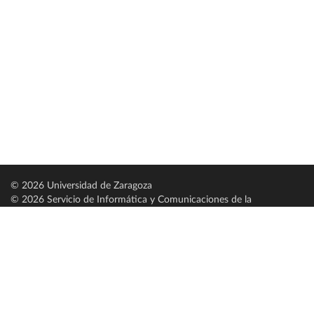
© 2026 Universidad de Zaragoza
© 2026 Servicio de Informática y Comunicaciones de la
Universidad de Zaragoza (
SICUZ
)
Universidad de Zaragoza
C/ Pedro Cerbuna, 12
ES-50009 Zaragoza
España / Spain
Tel: +34 976761000
ciu@unizar.es
Q-5018001-G